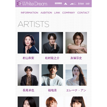
村山和実
松村龍之介
灰塚宗史
長尾卓也
福地清
エレーナ・アン