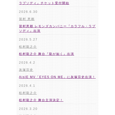
ラプソディ』チケット受付開始
2026.6.30
賀村 恵都
賀村恵都 レモンズカンパニー『カラフル・ラプ
ソディ』出演
2026.5.27
松村龍之介
松村龍之介 舞台『龍が如く』出演
2026.4.2
灰塚宗史
AislE MV「EYES ON ME」に灰塚宗史出演！
2026.4.1
松村龍之介
松村龍之介 舞台主演決定！
2026.3.20