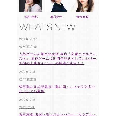
賀村 恵都
真仲紗弓
青海有咲
2026.7.21
松村龍之介
人気ゲームの舞台化企画 舞台「文豪とアルケミ
スト」 原作ゲーム 10 周年記念として、シリー
ズ初の上映会イベントの開催が決定！！
2026.7.3
松村龍之介
松村龍之介出演舞台『龍が如く』キャラクター
ビジュアル解禁
2026.7.3
賀村 恵都
賀村恵都 出演レモンズカンパニー『カラフル・