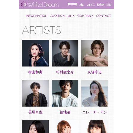
村山和実
松村龍之介
灰塚宗史
長尾卓也
福地清
エレーナ・アン