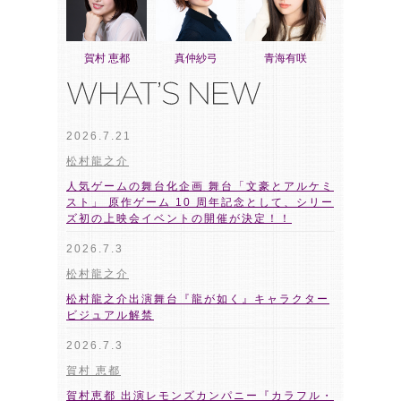
賀村 恵都
真仲紗弓
青海有咲
2026.7.21
松村龍之介
人気ゲームの舞台化企画 舞台「文豪とアルケミ
スト」 原作ゲーム 10 周年記念として、シリー
ズ初の上映会イベントの開催が決定！！
2026.7.3
松村龍之介
松村龍之介出演舞台『龍が如く』キャラクター
ビジュアル解禁
2026.7.3
賀村 恵都
賀村恵都 出演レモンズカンパニー『カラフル・