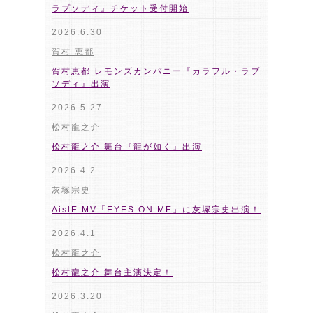
ラプソディ』チケット受付開始
2026.6.30
賀村 恵都
賀村恵都 レモンズカンパニー『カラフル・ラプ
ソディ』出演
2026.5.27
松村龍之介
松村龍之介 舞台『龍が如く』出演
2026.4.2
灰塚宗史
AislE MV「EYES ON ME」に灰塚宗史出演！
2026.4.1
松村龍之介
松村龍之介 舞台主演決定！
2026.3.20