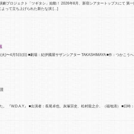
演劇プロジェクト「ツギタシ」始動！ 2026年8月、新宿シアタートップスにて 第
よって立ち上げられた新たな演 […]
演
(火)〜4月5日(日) ■劇場：紀伊國屋サザンシアター TAKASHIMAYA ■作：つかこうへ
清
。 『W.D.A.Y』 ■出演者：長尾卓也、灰塚宗史、松村龍之介、（福地清） ■日時：202