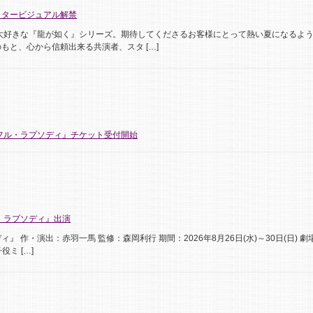
クタービジュアル解禁
大好きな『龍が如く』シリーズ。期待してくださるお客様にとって熱い夏になるよ
もと、心から信頼出来る共演者、スタ […]
フル・ラプソディ』チケット受付開始
・ラプソディ』出演
作・演出：赤羽一馬 監修：森岡利行 期間：2026年8月26日(水)～30日(日) 劇
役ミ […]