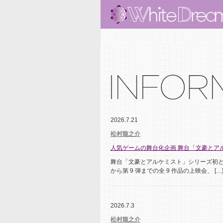
2026.7.21
松村龍之介
人気ゲームの舞台化企画 舞台「文豪とアル
舞台「文豪とアルケミスト」シリーズ初となる上
から第 9 弾までの全 9 作品の上映会、 […
2026.7.3
松村龍之介