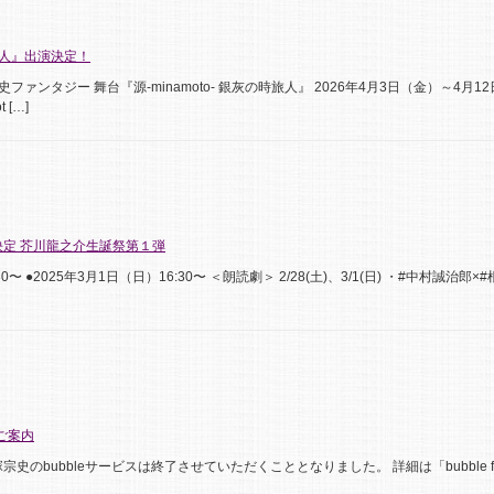
時旅人』出演決定！
ファンタジー 舞台『源-minamoto- 銀灰の時旅人』 2026年4月3日（金）～4月1
[…]
決定 芥川龍之介生誕祭第１弾
0〜 ●2025年3月1日（日）16:30〜 ＜朗読劇＞ 2/28(土)、3/1(日) ・#中村誠治
のご案内
宗史のbubbleサービスは終了させていただくこととなりました。 詳細は「bubble f