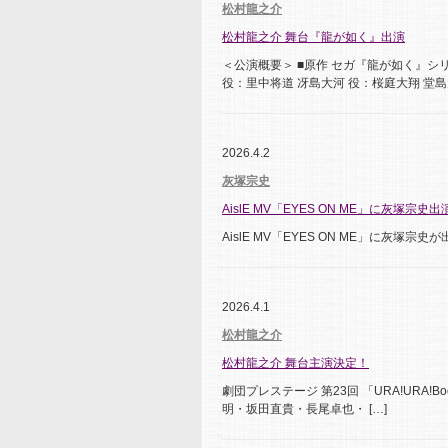
松村龍之介
松村龍之介 舞台『龍が如く』出演
＜公演概要＞ ■原作 セガ『龍が如く』シリー
役：里中将道 冴島大河 役：桜庭大翔 堂島大
2026.4.2
灰塚宗史
AislE MV「EYES ON ME」に灰塚宗史出
AislE MV「EYES ON ME」に灰塚宗史が出演し
2026.4.1
松村龍之介
松村龍之介 舞台主演決定！
劇団プレステージ 第23回 「URA!URA!B
明・坂田直貴・長尾卓也・ […]