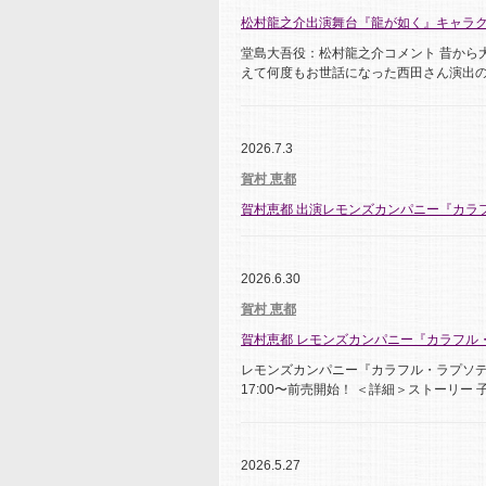
松村龍之介出演舞台『龍が如く』キャラ
堂島大吾役：松村龍之介コメント 昔から
えて何度もお世話になった西田さん演出の
2026.7.3
賀村 恵都
賀村恵都 出演レモンズカンパニー『カラ
2026.6.30
賀村 恵都
賀村恵都 レモンズカンパニー『カラフル
レモンズカンパニー『カラフル・ラプソディ』 
17:00〜前売開始！ ＜詳細＞ストーリー 子
2026.5.27