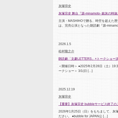
灰塚宗史
灰塚宗史 舞台『源-minamoto- 銀灰の
主演・MASHIHOで贈る、時空を超えた歴史
は、完売公演となった朗読劇『源-minamot 
2026.1.5
松村龍之介
朗読劇「文豪LETTERS」×トークショー
＜開催日時＞ ●2025年2月28日（土）19:3
ークショー＞ 3/1(日 […]
2025.12.19
灰塚宗史
【重要】灰塚宗史 bubbleサービス終了
2026年1月25日（日）をもちまして、灰塚
ださい。 ●bubble for JAPAN公 […]