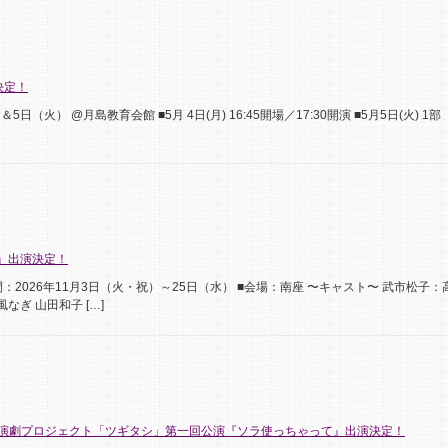
決定！
日（火） @月島教育会館 ■5月 4日(月) 16:45開場／17:30開演 ■5月5日(火) 1部 12
婆』出演決定！
：2026年11月3日（火・祝）～25日（水） ■会場：南座 〜キャスト〜 武市松子
なぎ 山田和子 […]
新演劇プロジェクト「ツギタシ」第一回公演『ソラ使っちゃって』出演決定！