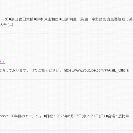
ズ ■演出 西田大輔 ■脚本 米山和仁 ■出演 桐生一馬 役：宇野結也 真島吾朗 役：菊
吾 […]
演！
ております。 ぜひご覧ください。 https://www.youtube.com/@AislE_Official
ooost〜10年目のエール〜」 ■日程：2026年6月17日(水)〜21日(日) ■会場：恵比