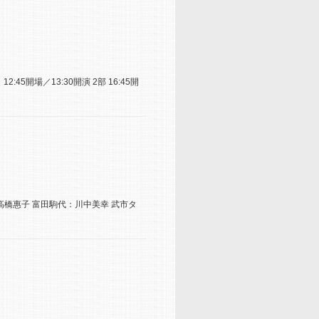
:45開場／13:30開演 2部 16:45開
：高橋惠子 富田駒代：川中美幸 武市タ