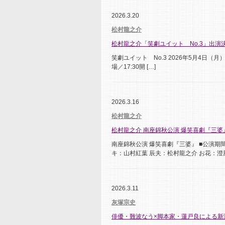
2026.3.20
松村龍之介
松村龍之介「笑劇ユイット No.3」出演
笑劇ユイット No.3 2026年5月4日（月）＆5
場／17:30開 […]
2026.3.16
松村龍之介
松村龍之介 南座錦秋公演 爆笑喜劇『三
南座錦秋公演 爆笑喜劇『三婆』 ■公演期間
キ：山村紅葉 辰夫：松村龍之介 お花：澄風
2026.3.11
灰塚宗史
俳優・難波なう×脚本家・蓮戸良による