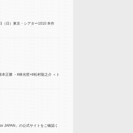
2日（日）東京・シアター1010 本作
郎×#根本正勝 ・#林光哲×#松村龍之介 ＜ト
or JAPAN」の公式サイトをご確認く