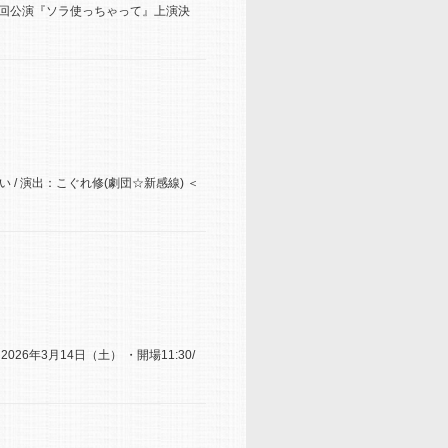
一回公演『ソラ使っちゃって』上演決
い / 演出：こぐれ修(劇団☆新感線) ＜
6年3月14日（土） ・開場11:30/