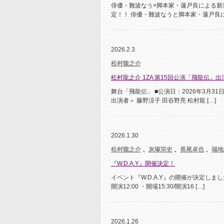
俳優・難波なう×脚本家・蓮戸良による新
定！！ 俳優・難波なうと脚本家・蓮戸良に
2026.2.3
松村龍之介
松村龍之介 1ZA 第15回公演「飛龍伝」出
舞台「飛龍伝」 ■公演日：2026年3月31日
出演者＞ 藤野涼子 田谷野亮 松村龍 […]
2026.1.30
松村龍之介
、
灰塚宗史
、
長尾卓也
、
福地
『W.D.A.Y』開催決定！
イベント『W.D.A.Y』の開催が決定しました
開演12:00 ・開場15:30/開演16 […]
2026.1.26