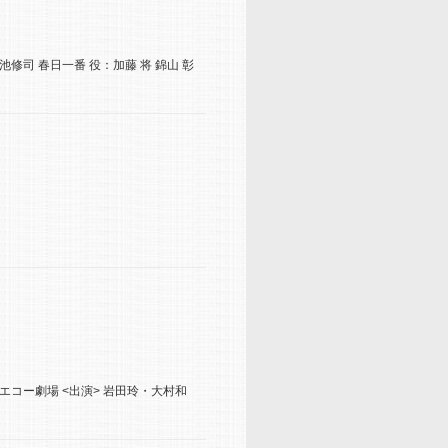
池修司 春日一番 役：加藤 将 錦山 彰
寿・エコー劇場 <出演> 岩田玲・大村和