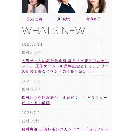
賀村 恵都
真仲紗弓
青海有咲
2026.7.21
松村龍之介
人気ゲームの舞台化企画 舞台「文豪とアルケミ
スト」 原作ゲーム 10 周年記念として、シリー
ズ初の上映会イベントの開催が決定！！
2026.7.3
松村龍之介
松村龍之介出演舞台『龍が如く』キャラクター
ビジュアル解禁
2026.7.3
賀村 恵都
賀村恵都 出演レモンズカンパニー『カラフル・