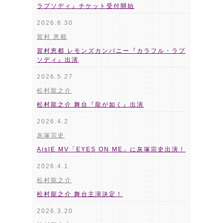
ラプソディ』チケット受付開始
2026.6.30
賀村 恵都
賀村恵都 レモンズカンパニー『カラフル・ラプ
ソディ』出演
2026.5.27
松村龍之介
松村龍之介 舞台『龍が如く』出演
2026.4.2
灰塚宗史
AislE MV「EYES ON ME」に灰塚宗史出演！
2026.4.1
松村龍之介
松村龍之介 舞台主演決定！
2026.3.20