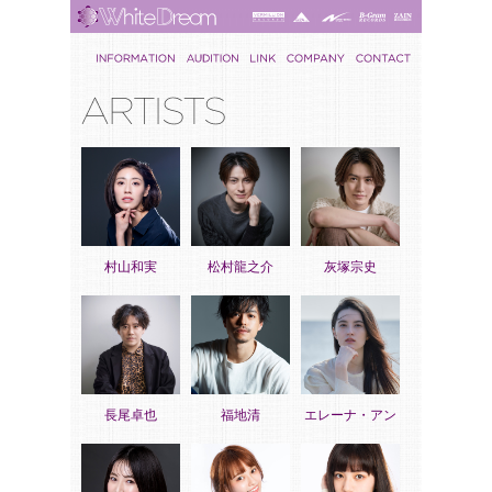
村山和実
松村龍之介
灰塚宗史
長尾卓也
福地清
エレーナ・アン