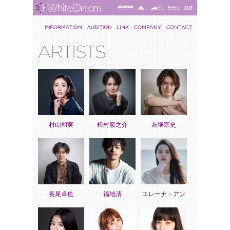
村山和実
松村龍之介
灰塚宗史
長尾卓也
福地清
エレーナ・アン