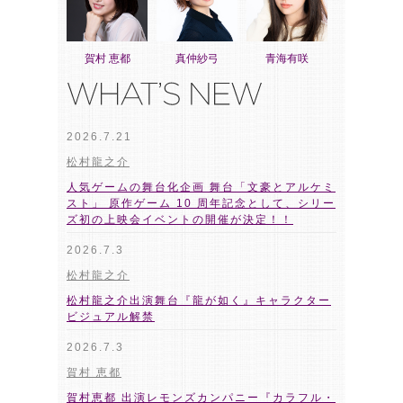
賀村 恵都
真仲紗弓
青海有咲
2026.7.21
松村龍之介
人気ゲームの舞台化企画 舞台「文豪とアルケミ
スト」 原作ゲーム 10 周年記念として、シリー
ズ初の上映会イベントの開催が決定！！
2026.7.3
松村龍之介
松村龍之介出演舞台『龍が如く』キャラクター
ビジュアル解禁
2026.7.3
賀村 恵都
賀村恵都 出演レモンズカンパニー『カラフル・