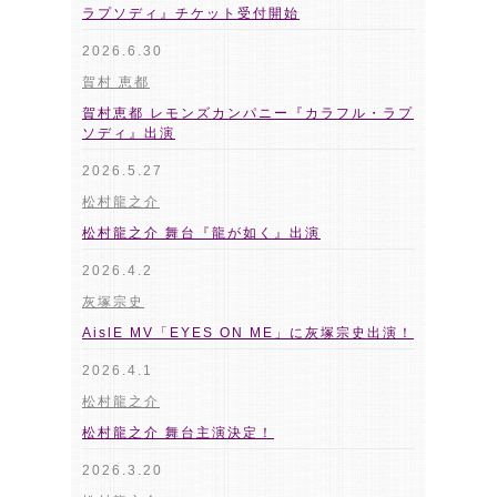
ラプソディ』チケット受付開始
2026.6.30
賀村 恵都
賀村恵都 レモンズカンパニー『カラフル・ラプ
ソディ』出演
2026.5.27
松村龍之介
松村龍之介 舞台『龍が如く』出演
2026.4.2
灰塚宗史
AislE MV「EYES ON ME」に灰塚宗史出演！
2026.4.1
松村龍之介
松村龍之介 舞台主演決定！
2026.3.20