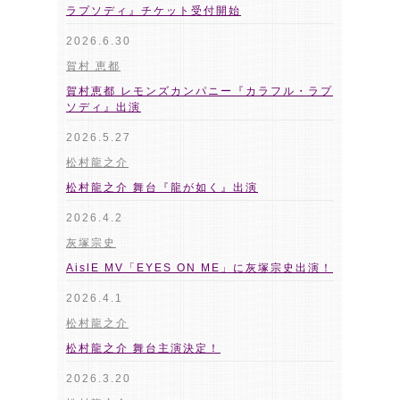
ラプソディ』チケット受付開始
2026.6.30
賀村 恵都
賀村恵都 レモンズカンパニー『カラフル・ラプ
ソディ』出演
2026.5.27
松村龍之介
松村龍之介 舞台『龍が如く』出演
2026.4.2
灰塚宗史
AislE MV「EYES ON ME」に灰塚宗史出演！
2026.4.1
松村龍之介
松村龍之介 舞台主演決定！
2026.3.20