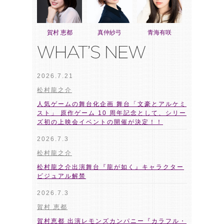
賀村 恵都
真仲紗弓
青海有咲
2026.7.21
松村龍之介
人気ゲームの舞台化企画 舞台「文豪とアルケミ
スト」 原作ゲーム 10 周年記念として、シリー
ズ初の上映会イベントの開催が決定！！
2026.7.3
松村龍之介
松村龍之介出演舞台『龍が如く』キャラクター
ビジュアル解禁
2026.7.3
賀村 恵都
賀村恵都 出演レモンズカンパニー『カラフル・