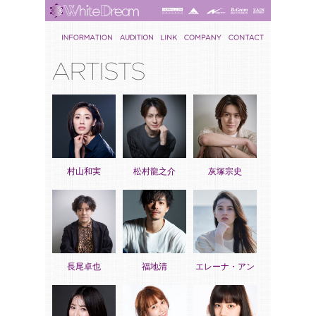
村山和実
松村龍之介
灰塚宗史
長尾卓也
福地清
エレーナ・アン