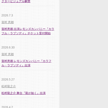
クタービジュアル解禁
2026.7.3
賀村 恵都
賀村恵都 出演レモンズカンパニー『カラ
フル・ラプソディ』チケット受付開始
2026.6.30
賀村 恵都
賀村恵都 レモンズカンパニー『カラフ
ル・ラプソディ』出演
2026.5.27
松村龍之介
松村龍之介 舞台『龍が如く』出演
2026.4.2