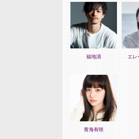
福地清
エレ
青海有咲