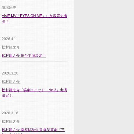
灰塚宗史
AislE MV「EYES ON ME」に灰塚宗史出
演！
2026.4.1
松村龍之介
松村龍之介 舞台主演決定！
2026.3.20
松村龍之介
松村龍之介「笑劇ユイット No.3」出演
決定！
2026.3.16
松村龍之介
松村龍之介 南座錦秋公演 爆笑喜劇『三