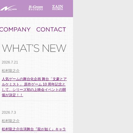
2026.7.21
松村龍之介
人気ゲームの舞台化企画 舞台「文豪とア
ルケミスト」 原作ゲーム 10 周年記念と
して、シリーズ初の上映会イベントの開
催が決定！！
2026.7.3
松村龍之介
松村龍之介出演舞台『龍が如く』キャラ