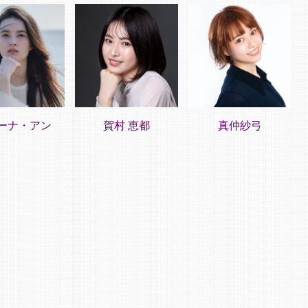
ーナ・アン
賀村 恵都
真仲紗弓