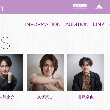
村龍之介
灰塚宗史
長尾卓也