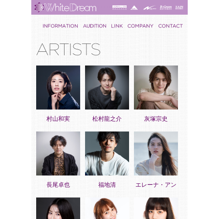
村山和実
松村龍之介
灰塚宗史
長尾卓也
福地清
エレーナ・アン