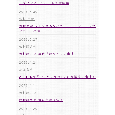
ラプソディ』チケット受付開始
2026.6.30
賀村 恵都
賀村恵都 レモンズカンパニー『カラフル・ラプ
ソディ』出演
2026.5.27
松村龍之介
松村龍之介 舞台『龍が如く』出演
2026.4.2
灰塚宗史
AislE MV「EYES ON ME」に灰塚宗史出演！
2026.4.1
松村龍之介
松村龍之介 舞台主演決定！
2026.3.20