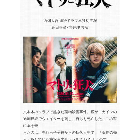
西畑大吾 連続ドラマ単独初主演
細田善彦×向井理 共演
六本木のクラブで起きた薬物殺害事件。客がコカインの
過剰摂取でウエイターを刺し、自らも死亡した。この客
に薬を売
ったのは、売れっ子子役からの転落人生で、「薬物の売
人」をしていた梅沢恭之介（うめざわ きょうのす