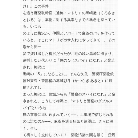
け）。この事件
を追う麻薬取締官（通称・マトリ）の黒崎徹（くろさき
とおる）は、薬物に対する異常なまでの執念を持ってい
る。いつも
のように梅沢が、仲間とアパートで麻薬のパケを作って
いると、そこにマトリがガサ入れにやってきて…。その
場から間一
髪で抜け出した梅沢だったが、勘の鋭い黒崎に捕まり、
逮捕しない代わりに「俺の S（スパイ）になれ」と脅迫
され、梅沢は
黒崎の「S」になることに。そんな矢先、警視庁薬物銃
器対策課・警部補の葛城彰斗（かつらぎ あきと）に逮
捕されてし
まった梅沢は、葛城からも「警察のスパイになれ」と命
令される。こうして梅沢は、“マトリと警察のダブルス
パイ”という地
獄の立場に追い込まれていく──。土壇場で信じられる
のは誰なのか──。麻薬を巡る狂気と欲望は、さらに深
く、そし
て禍々しく交錯していく！！薬物汚染の闇を暴く、狂気