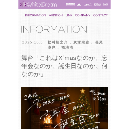
2025.10.6
松村龍之介
、
灰塚宗史
、
長尾
卓也
、
福地清
舞台「これはX`masなのか、忘
年会なのか、誕生日なのか、何
なのか」