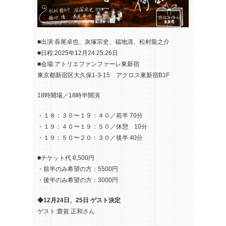
■出演:長尾卓也、灰塚宗史、福地清、松村龍之介
■日程:2025年12月24.25.26日
■会場:アトリエファンファーレ東新宿
東京都新宿区大久保1-3-15 アクロス東新宿B1F
18時開場／18時半開演
・１８：３０〜１９：４０／前半 70分
・１９：４０〜１９：５０／休憩 10分
・１９：５０〜２０：３０／後半 40分
■チケット代 8,500円
・前半のみ希望の方：5500円
・後半のみ希望の方：3000円
◆12月24日、25日 ゲスト決定
ゲスト:齋賀 正和さん