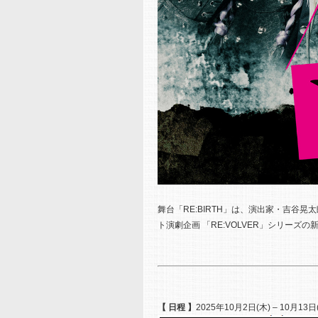
舞台「RE:BIRTH」は、演出家・吉
ト演劇企画 「RE:VOLVER」シリ
【 日程 】
2025年10月2日(木) – 10月1