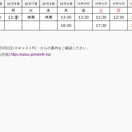
0～8月3日(日) ※キャストFC・からの案内をご確認ください。
(月祝)
https://eplus.jp/rebirth-hp/