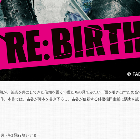
谷晃太朗が、苦楽を共にしてきた信頼を置く俳優たちの見てみたい一面を引き出すため
ーズの新作。本作では、吉谷が脚本を書き下ろし、吉谷が信頼する俳優植田圭輔に演出を
3日(月・祝) 飛行船シアター