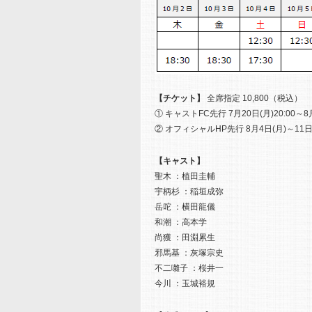
【チケット】
全席指定 10,800（税込）
① キャストFC先行 7月20日(月)20:0
② オフィシャルHP先行 8月4日(月)～11日
【キャスト】
聖木 ：植田圭輔
宇柄杉 ：稲垣成弥
岳咜 ：横田龍儀
和潮 ：高本学
尚獲 ：田淵累生
邪馬基 ：灰塚宗史
不二囃子 ：桜井一
今川 ：玉城裕規