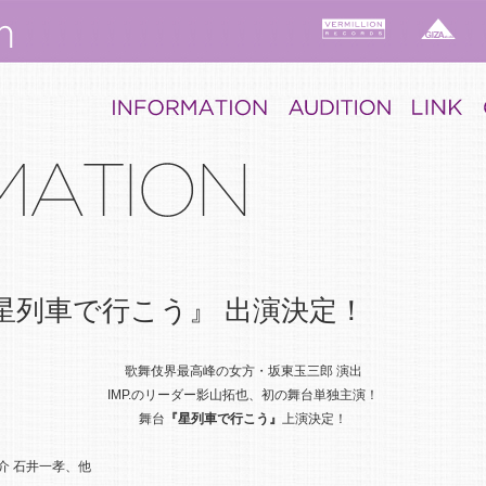
星列車で行こう』 出演決定！
歌舞伎界最高峰の女方・坂東玉三郎 演出
IMP.のリーダー影山拓也、初の舞台単独主演！
舞台
『星列車で行こう』
上演決定！
之介 石井一孝、他