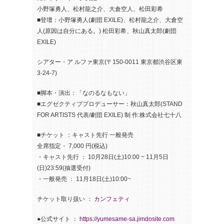
小野塚勇人、松村龍之介、大倉空人、松田彩希
■登壇：小野塚勇人(劇団 EXILE)、松村龍之介、大倉空
人(原因は自分にある。) 松田彩希、秋山真太郎(劇団
EXILE)
シアター・ア ルファ東京(〒150-0011 東京都渋谷区東
3-24-7)
■脚本・演出：「なのるなもない」
■エグゼクティブプロデューサー：秋山真太郎(STAND
FOR ARTISTS 代表/劇団 EXILE) 制 作:株式会社七十八
■チケット ：キャスト先行 一般発売
全席指定・ 7,000 円(税込)
・キャスト先行 ： 10月28日(土)10:00 ~ 11月5日
(日)23:59(抽選受付)
・一般発売 ： 11月18日(土)10:00~
チケット取り扱い ：
カンフェティ
●公式サイト ：
https://yumesame-sa.jimdosite.com