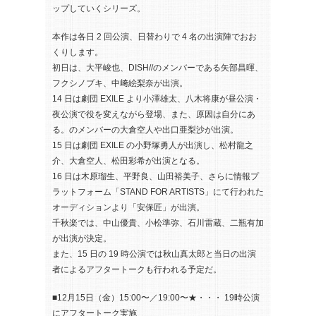
ップしていくシリーズ。
本作は各日 2 回公演、日替わりで 4 名の出演陣でおお
くりします。
初日は、大平峻也、DISH//のメンバーである矢部昌暉、
フクシノブキ、中﨑絵梨奈が出演。
14 日は劇団 EXILE より小澤雄太、八木将康が昼公演・
夜公演で役を変えながら登場、また、原因は自分にあ
る。のメンバーの大倉空人や出口亜梨沙が出演。
15 日は劇団 EXILE の小野塚勇人が出演し、松村龍之
介、大倉空人、松田彩希が出演となる。
16 日は木原瑠生、平野良、山田裕美子、さらに情報プ
ラットフォーム「STAND FOR ARTISTS」にて行われた
オーディションより「安保匠」が出演。
千秋楽では、中山優貴、小松準弥、石川雷蔵、二瓶有加
が出演が決定。
また、15 日の 19 時公演では秋山真太郎と当日の出演
者によるアフタートークも行われる予定だ。
■12月15日（金）15:00〜／19:00〜★・・・ 19時公演
にアフタートーク実施