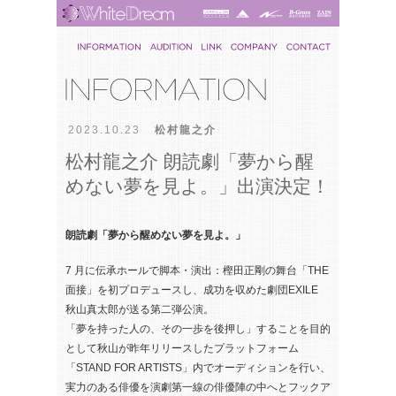
2023.10.23
松村龍之介
松村龍之介 朗読劇「夢から醒
めない夢を見よ。」出演決定！
朗読劇「夢から醒めない夢を見よ。」
7 月に伝承ホールで脚本・演出：樫田正剛の舞台「THE
面接」を初プロデュースし、成功を収めた劇団EXILE
秋山真太郎が送る第二弾公演。
「夢を持った人の、その一歩を後押し」することを目的
として秋山が昨年リリースしたプラットフォーム
「STAND FOR ARTISTS」内でオーディションを行い、
実力のある俳優を演劇第一線の俳優陣の中へとフックア