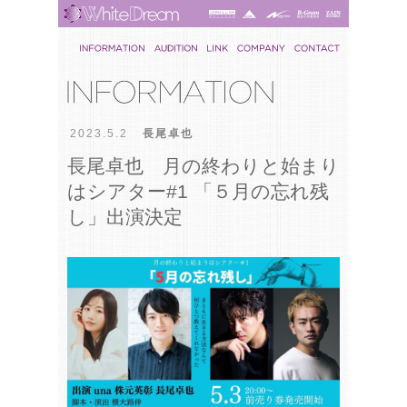
2023.5.2
長尾卓也
長尾卓也 月の終わりと始まり
はシアター#1 「５月の忘れ残
し」出演決定