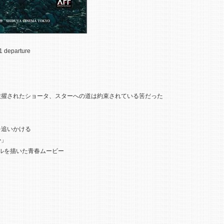
departure
抜擢されたショータ、スターへの道は約束されている筈だった
を追いかける
か」
アルを描いた青春ムービー