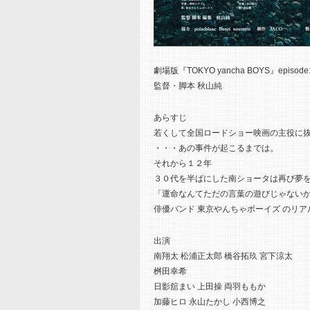
劇場版『TOKYO yancha BOYS』episode1 
監督・脚本 秋山純
あらすじ
若くして全国ロードショー映画の主役に
・・・あの事件が起こるまでは。
それから１２年
３０代を半ばにした南ショータは再び夢
「運命なんてただの言葉の遊びじゃない
俳優バンド 東京やんちゃボーイズ のリ
出演
南翔太 松浦正太郎 橋谷拓玖 宮下涼太
桝田幸希
日影舘まい 上田操 両羽ももか
加藤ヒロ 永山たかし 小西博之