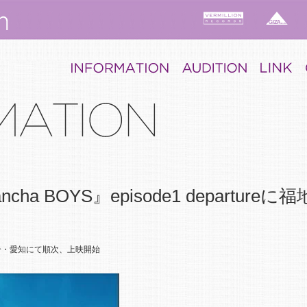
cha BOYS』episode1 departureに
分・愛知にて順次、上映開始