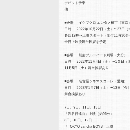
デビット伊東
他
■会場 ： イケブクロ エンタメ横丁（東京
日時 ： 2022年10月22日（土）〜27日（
各回12時〜上映スタート（受付11時30分
全日上映後舞台挨拶を予定
■会場 ： 別府ブルーバード劇場（大分）
日時 ： 2022年11月4日（金）〜1０日（
11月5日（土）舞台挨拶あり
■会場 ： 名古屋シネマスコーレ（愛知）
日時 ： 2023年1月7日（土）〜13日（金
舞台挨拶あり
7日、9日、11日、13日
「渋谷行進曲」上映（約96分）
8日、10日、12日
「TOKYO yancha BOYS」上映