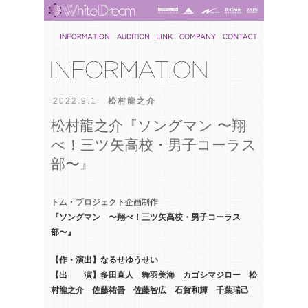
2022.9.1
松村龍之介
松村龍之介『ソングマン 〜翔
べ！三ツ矢高校・男子コーラス
部〜』
トム・プロジェクト企画制作
『
ソングマン
〜翔べ！三ツ矢高校・男子コーラス
部〜』
【作・演出】なるせゆうせい
【出 演】多田直人 舞羽美海 カゴシマジロー 松
村龍之介 佐藤祐吾 佐藤智広 石賀和輝 千葉瑞己