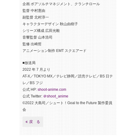
企画 ボアソルチマネジメント、クランチロール
監督 中村憲由
副監督 北村淳一
キャラクターデザイン 秋山由樹子
シリーズ構成 広田光毅
音響監督 山本浩司
監修 出崎哲
アニメーション制作 EMT スクエアード
■放送局
2022 年 7 月より
AT-X／TOKYO MX／テレビ静岡／読売テレビ／BS 日テ
レ／BS フジ
公式 HP:
shoot-anime.com
公式 Twitter:
＠shoot_anime
©2022 大島司／シュート！Goal to the Future 製作委員
会
戻 る