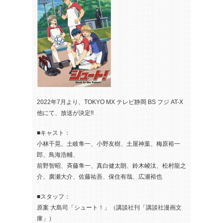
2022年7月より、TOKYO MX テレビ静岡 BS フジ AT-X
他にて、放送が決定!!
■キャスト：
小林千晃、土岐隼一、小野友樹、土屋神葉、梅原裕一
郎、鳥海浩輔、
前野智昭、斉藤隼一、真白健太朗、鈴木崚汰、松村龍之
介、廣瀬大介、佐藤祐吾、保住有哉、広瀬裕也
■スタッフ：
原案 大島司「シュート！」（講談社刊「講談社漫画文
庫」）