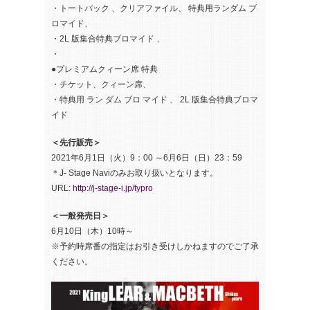
・トートバック 、クリアファイル、 特典用ランダム ブ
ロマイド、
・2L 版集合特典ブロマイド 、
・
●プレミアムクィーン席 特典
・チケット、クィーン席、
・特典用 ラン ダム ブロ マイド 、 2L 版集合特典ブロマ
イド
＜先行販売＞
2021年6月1日（火）9：00 ～6月6日（日）23：59
＊J- Stage Naviのみお取り扱いとなります。
URL:
http://j-stage-i.jp/typro
＜一般発売日＞
6月10日（木）10時～
※予約時席番の指定はお引き受けしかねますのでご了承
ください。