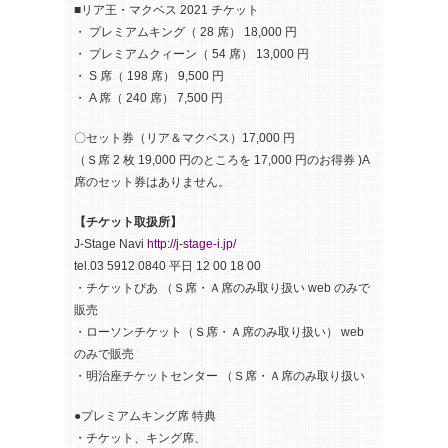
■リア王・マクベス 2021 チケット
・ プレミアムキング（ 28 席） 18,000 円
・ プレミアムクィーン（ 54 席） 13,000 円
・ S 席（ 198 席） 9,500 円
・ A 席（ 240 席） 7,500 円
〇セット券（リア＆マクベス）17,000 円
（Ｓ席 2 枚 19,000 円のところを 17,000 円のお得券 )A
席のセット券はありません。
【チケット取扱所】
J-Stage Navi
http://j-stage-i.jp/
tel.03 5912 0840 平日 12 00 18 00
・チケットぴあ （Ｓ席・Ａ席のみ取り扱い web のみで
販売
・ローソンチケット（Ｓ席・Ａ席のみ取り扱い） web
のみで販売
・明治座チケットセンター （Ｓ席・Ａ席のみ取り扱い
●プレミアムキング席 特典
・チケット、キング席、