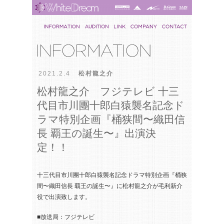
2021.2.4
松村龍之介
松村龍之介 フジテレビ 十三
代目市川團十郎白猿襲名記念ド
ラマ特別企画『桶狭間〜織田信
長 覇王の誕生〜』出演決
定！！
十三代目市川團十郎白猿襲名記念ドラマ特別企画『桶狭
間〜織田信長 覇王の誕生〜』に松村龍之介が毛利新介
役で出演致します。
■放送局：フジテレビ