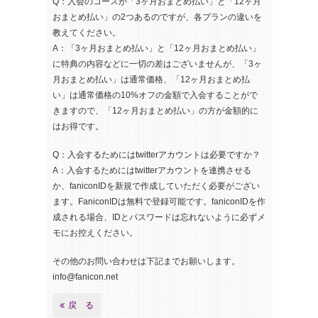
Q：入会のコースが「3ヶ月おまとめ払い」と「12ヶ月
おまとめ払い」の2つあるのですが、各プランの違いを
教えてください。
A：「3ヶ月おまとめ払い」と「12ヶ月おまとめ払い」
に特典の内容などに一切の差はございませんが、「3ヶ
月おまとめ払い」は通常価格、「12ヶ月おまとめ払
い」は通常価格の10%オフの金額で入会することがで
きますので、「12ヶ月おまとめ払い」の方が金額的に
はお得です。
Q：入会するためにはtwitterアカウントは必要ですか？
A：入会するためにはtwitterアカウントを連携させる
か、faniconIDを新規で作成していただく必要がござい
ます。FaniconIDは無料で登録可能です。faniconIDを作
成される場合、IDとパスワードは忘れないように必ずメ
モにお控えください。
その他のお問い合わせは下記までお願いします。
info@fanicon.net
戻 る