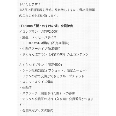
トいたします！
※2月14日(日)着を目処に発送致しますので配送先情報
のご入力をお願い致します。
□Fanicon「新・のすけの畑」会員特典
メロンプラン（月額¥2,000）
・誕生日メッセージボイス
・1-1 ROOM/DM機能（不定期開催）
・生配信アーカイブ有(2週間)
・さくらんぼプラン（月額¥500）の全コンテンツ
さくらんぼプラン（月額¥500）
・シーン投稿(限定オフショット、限定ムービー)
・ファンの皆で交流ができるグループチャット
・スレッド＆クイズ機能
・生配信
・スクラッチ（開催された際）への参加
・デジタル会員証の発行（入会順に会員番号がつきま
す）
・会員限定グッズの販売