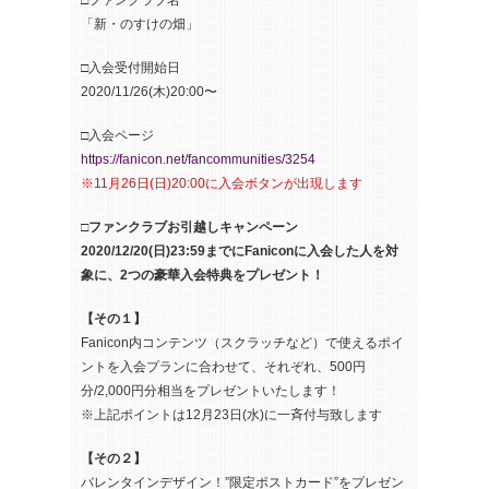
□ファンクラブ名
「新・のすけの畑」
□入会受付開始日
2020/11/26(木)20:00〜
□入会ページ
https://fanicon.net/fancommunities/3254
※11月26日(日)20:00に入会ボタンが出現します
□ファンクラブお引越しキャンペーン
2020/12/20(日)23:59までにFaniconに入会した人を対
象に、2つの豪華入会特典をプレゼント！
【その１】
Fanicon内コンテンツ（スクラッチなど）で使えるポイ
ントを入会プランに合わせて、それぞれ、500円
分/2,000円分相当をプレゼントいたします！
※上記ポイントは12月23日(水)に一斉付与致します
【その２】
バレンタインデザイン！”限定ポストカード”をプレゼン