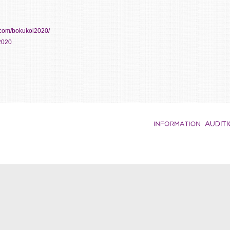
.com/bokukoi2020/
i2020