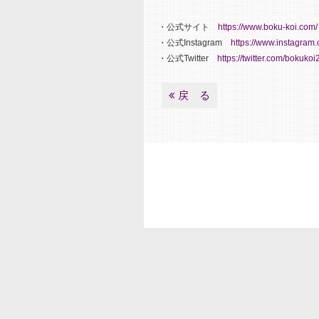
・公式サイト
https://www.boku-koi.com/
・公式Instagram
https://www.instagram
・公式Twitter
https://twitter.com/bokuko
戻 る