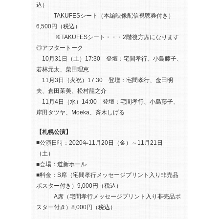
込）
TAKUFESシート（本編映像配信視聴券付き）
6,500円（税込）
※TAKUFESシート・・・2階後方席になります
◎アフタートーク
10月31日（土）17:30 登壇：宅間孝行、小島藤子、
若林元太、柴田理恵
11月3日（火祝）17:30 登壇：宅間孝行、金田明
夫、倉田茉美、松村龍之介
11月4日（水）14:00 登壇：宅間孝行、小島藤子、
岸田タツヤ、Moeka、斉木しげる
【札幌公演】
■公演日時：2020年11月20日（金）～11月21日
（土）
■会場：道新ホール
■料金：S席（宅間孝行メッセージプリント入り非売品
ポスター付き）9,000円（税込）
A席（宅間孝行メッセージプリント入り非売品ポ
スター付き）8,000円（税込）