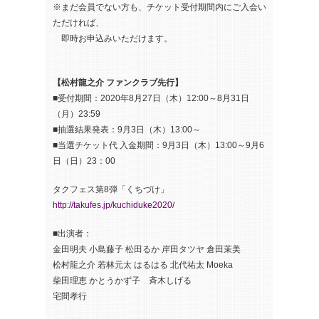
※まだ会員でない方も、チケット受付期間内にご入会い
ただければ、
即時お申込みいただけます。
【松村龍之介 ファンクラブ先行】
■受付期間：2020年8月27日（木）12:00～8月31日
（月）23:59
■抽選結果発表：9月3日（木）13:00～
■当選チケット代 入金期間：9月3日（木）13:00～9月6
日（日）23：00
タクフェス第8弾「くちづけ」
http://takufes.jp/kuchiduke2020/
■出演者：
金田明夫 小島藤子 松田るか 岸田タツヤ 倉田茉美
松村龍之介 若林元太 はるはる 北代祐太 Moeka
柴田理恵 かとうかず子 斉木しげる
宅間孝行