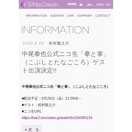
2020.6.20
松村龍之介
中尾拳也公式ニコ生「拳と掌」
（こぶしとたなごころ）ゲス
ト出演決定!!
中尾拳也公式ニコ生「拳と掌」（こぶしとたなごころ）
■配信予定：6月26日（金）21:00頃～
■ゲスト：松村龍之介
■ニコ生URL
https://live2.nicovideo.jp/watch/lv326595154
戻 る