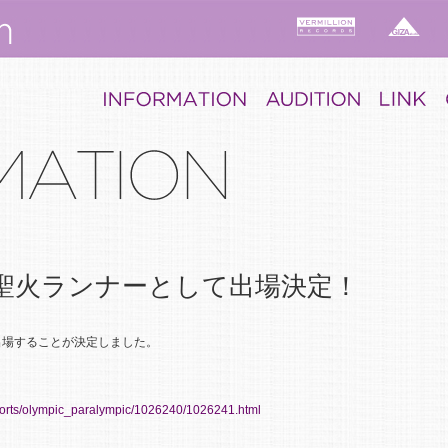
県聖火ランナーとして出場決定！
出場することが決定しました。
sports/olympic_paralympic/1026240/1026241.html