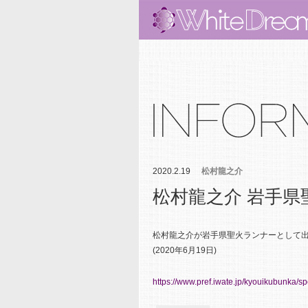
2020.2.19
松村龍之介
松村龍之介 岩手
松村龍之介が岩手県聖火ランナーとして
(2020年6月19日)
https://www.pref.iwate.jp/kyouikubunka/