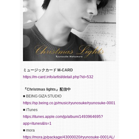
ミュージックカード M-CARD
https://m-card.info/artist/detail.php?id=532
『Christmas lights』配信中
■ BEING GIZA STUDIO
https://sp.being.co.jp/music/ryunosuke/ryunosuke-0001
■ iTunes
https://itunes.apple.com/jp/album/1493964695?
app=itunes&ls=1
■ mora
https://mora.jp/package/43000020/ryunosuke-0001AL/