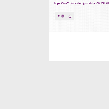
https://live2.nicovideo.jp/watch/lv323329
戻 る