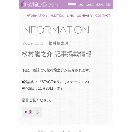
2019.11.2
松村龍之介
松村龍之介 記事掲載情報
下記、雑誌にて松村龍之介が紹介されます。
■雑誌名：『STAGE★N』（ステージエヌ）
■発売日：11月28日（木）
是非ご覧ください。
戻 る