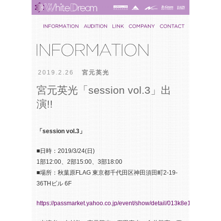
2019.2.26
宮元英光
宮元英光「session vol.3」出
演!!
「session vol.3」
■日時：2019/3/24(日)
1部12:00、2部15:00、3部18:00
■場所：秋葉原FLAG 東京都千代田区神田須田町2-19-
36THビル 6F
https://passmarket.yahoo.co.jp/event/show/detail/013k8e103q2bn.ht