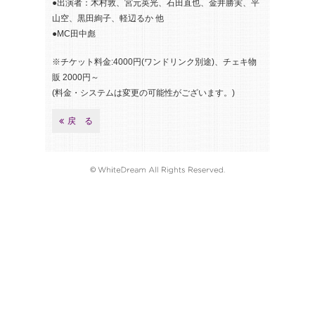
●出演者：木村敦、宮元英光、石田直也、金井勝実、平
山空、黒田絢子、軽辺るか 他
●MC田中彪
※チケット料金:4000円(ワンドリンク別途)、チェキ物
販 2000円～
(料金・システムは変更の可能性がございます。)
戻 る