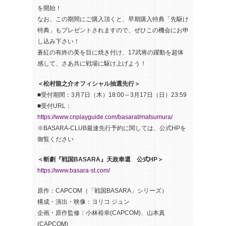
を開始！
なお、この期間にご購入頂くと、早期購入特典「先駆け
特典」もプレゼントされますので、ぜひこの機会にお申
し込み下さい！
蒼紅の有終の美を目に焼き付け、17武将の躍動を超体
感して、さあ共に戦場に駆け上げよう！
＜松村龍之介オフィシャル抽選先行＞
■受付期間：3月7日（木）18:00～3月17日（日）23:59
■受付URL：
https://www.cnplayguide.com/basarat/matsumura/
※BASARA-CLUB最速先行予約に関しては、公式HPを
御覧ください
＜斬劇『戦国BASARA』天政奉還 公式HP＞
https://www.basara-st.com/
原作：CAPCOM（「戦国BASARA」シリーズ）
構成・演出・映像：ヨリコ ジュン
企画・原作監修：小林裕幸(CAPCOM)、山本真
(CAPCOM)