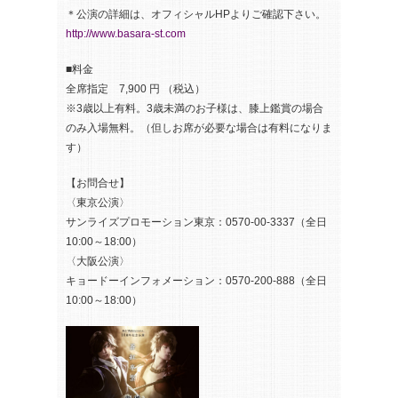
＊公演の詳細は、オフィシャルHPよりご確認下さい。
http://www.basara-st.com
■料金
全席指定 7,900 円 （税込）
※3歳以上有料。3歳未満のお子様は、膝上鑑賞の場合
のみ入場無料。（但しお席が必要な場合は有料になりま
す）
【お問合せ】
〈東京公演〉
サンライズプロモーション東京：0570-00-3337（全日
10:00～18:00）
〈大阪公演〉
キョードーインフォメーション：0570-200-888（全日
10:00～18:00）