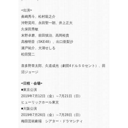
<出演>
眞嶋秀斗、松村龍之介
沖野晃司、永田聖一朗、井上正大
久保田秀敏
末野卓磨、前田慎治、高岡裕貴
高柳明音（SKE48）、出口亜梨沙
瀬戸祐介、大湖せしる
松田賢二
喜多野章太郎、久道成光（劇団4ドル５０セント）、田
沼ジョージ
<日程・会場>
■東京公演
2019年7月12日（金）～7月21日（日）
ヒューリックホール東京
■大阪公演
2019年7月26日（金）～7月28日（日）
梅田芸術劇場 シアター・ドラマシティ