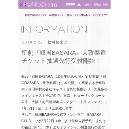
2019.2.22
松村龍之介
斬劇『戦国BASARA』天政奉還
チケット抽選先行受付開始！
舞台「戦国BASARA」10周年記念公演となる“斬劇『戦
国BASARA』天政奉還“は、本公演にて卒業する伊達政
宗・真田幸村の蒼紅キャスト含めて斬劇シリーズ最多の
メインキャスト全17名で、東京：ヒューリックホール
東京・大阪：梅田芸術劇場シアター・ドラマシティにて
7月12日（金）より上演致します！
そして、戦国BASARA公式ファンクラブ「BASARA-
CLUB」では2月22日（金）より最速先行予約、またそ
の後は3月7日（木）よりオフィシャル抽選先行の受付