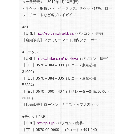
＜一般発売＞ 2019年1月13日(日)
＜チケット取扱い＞ イープラス、チケットぴあ、ロー
ソンチケットなど各プレイガイド
●e+
【URL】
http://eplus.jp/hyakkiya/
(パソコン・携帯)
【店頭販売】ファミリーマート店内ファミポート
●ローソン
【URL】
https://l-tike.com/hyakkiya
（パソコン・携帯）
【TEL】0570－084－003（Ｌコード東京公演：
31695）
【TEL】0570－084－005（Ｌコード京都公演：
52334）
【TEL】0570－000－407（オペレーター対応/10:00 ～
20:00）
【店頭販売】ローソン・ミニストップ店内Loppi
●チケットぴあ
【URL】
http://pia.jp/
(パソコン・携帯)
【TEL】0570-02-9999 （Pコード：491-140）