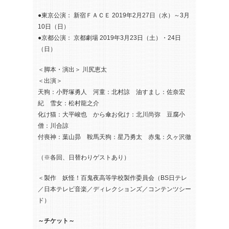
●東京公演： 新宿ＦＡＣＥ 2019年2月27日（水）～3月
10日（日）
●京都公演： 京都劇場 2019年3月23日（土）・24日
（日）
＜脚本・演出＞ 川尻恵太
＜出演＞
天狗：小野塚勇人 河童：北村諒 油すまし：佐奈宏
紀 雪女：松村龍之介
化け猫：大平峻也 から傘お化け：北川尚弥 豆腐小
僧：川合諒
付喪神：葉山昴 鞍馬天狗：星乃勇太 赤鬼：久ヶ沢徹
（※各回、日替わりゲストあり）
＜製作 妖怪！百鬼夜高等学校製作委員会（BS日テレ
／日本テレビ音楽／ディレクションズ／コンテンツシー
ド）
～チケット～