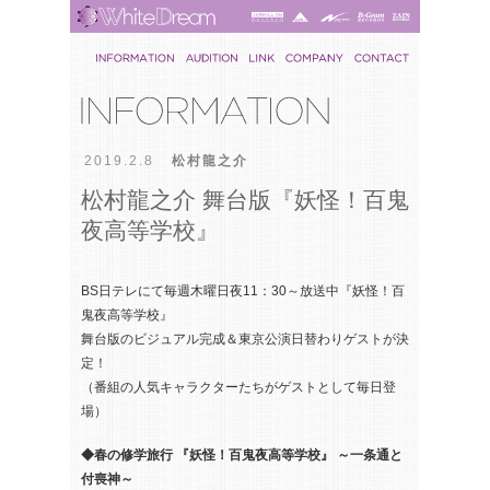
2019.2.8
松村龍之介
松村龍之介 舞台版『妖怪！百鬼
夜高等学校』
BS日テレにて毎週木曜日夜11：30～放送中『妖怪！百
鬼夜高等学校』
舞台版のビジュアル完成＆東京公演日替わりゲストが決
定！
（番組の人気キャラクターたちがゲストとして毎日登
場）
◆春の修学旅行 『妖怪！百鬼夜高等学校』 ～一条通と
付喪神～