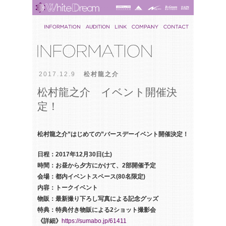
2017.12.9
松村龍之介
松村龍之介 イベント開催決
定！
松村龍之介”はじめての”バースデーイベント開催決定！
日程：2017年12月30日(土)
時間：お昼から夕方にかけて、2部開催予定
会場：都内イベントスペース(80名限定)
内容：トークイベント
物販：最新撮り下ろし写真による記念グッズ
特典：特典付き物販による2ショット撮影会
《詳細》
https://sumabo.jp/61411