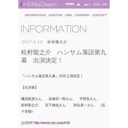
2017.5.15
松村龍之介
松村龍之介 ハンサム落語第九
幕 出演決定！
『ハンサム落語第九幕』10月上演決定！
【出演者】
磯貝龍虎さん、 反橋宗一郎さん、 平野良さん、
松村龍之介、 宮下雄也さん、 和合真一さん、 (五
十音順)
公式HP
http://www.clie.asia/hr9/