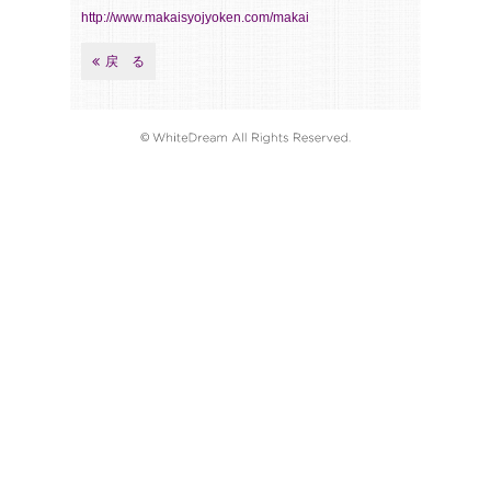
http://www.makaisyojyoken.com/makai
戻 る