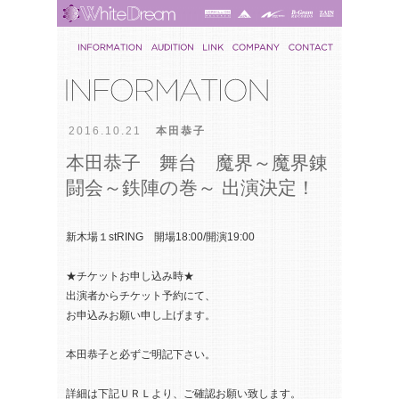
2016.10.21
本田恭子
本田恭子 舞台 魔界～魔界錬
闘会～鉄陣の巻～ 出演決定！
新木場１stRING 開場18:00/開演19:00
★チケットお申し込み時★
出演者からチケット予約にて、
お申込みお願い申し上げます。
本田恭子と必ずご明記下さい。
詳細は下記ＵＲＬより、ご確認お願い致します。