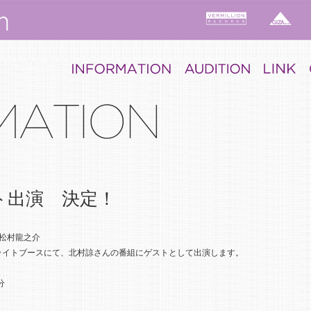
ト出演 決定！
: 松村龍之介
dioサテライトブースにて、北村諒さんの番組にゲストとして出演します。
分