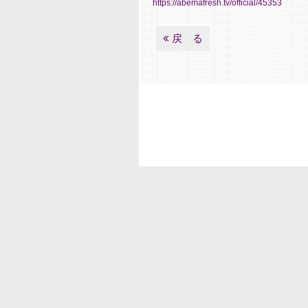
https://abemafresh.tv/official/45353
戻 る