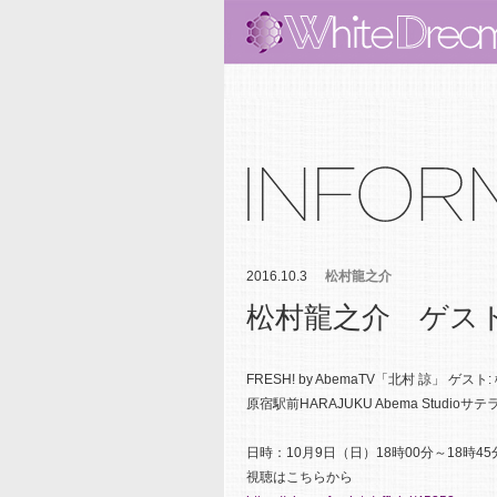
2016.10.3
松村龍之介
松村龍之介 ゲス
FRESH! by AbemaTV「北村 諒」 ゲスト
原宿駅前HARAJUKU Abema Stu
日時：10月9日（日）18時00分～18時45
視聴はこちらから