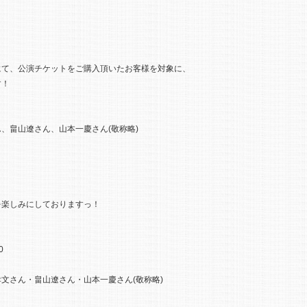
にて、公演チケットをご購入頂いたお客様を対象に、
す！
、畠山遼さん、山本一慶さん(敬称略)
を楽しみにしておりますっ！
0
文さん・畠山遼さん・山本一慶さん(敬称略)