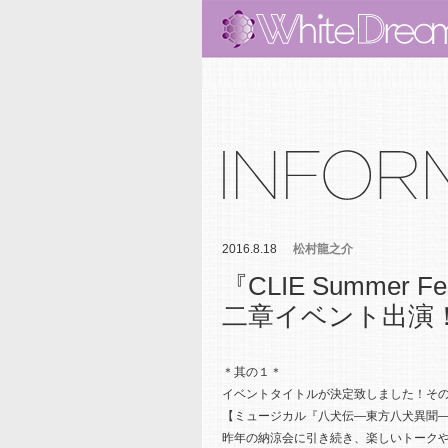
2016.8.18
松村龍之介
『CLIE Summer
二章イベント出演
＊其の１＊
イベントタイトルが決定致しました！そ
【ミュージカル『八犬伝―東方八犬異聞
昨年の納涼会に引き続き、楽しいトーク