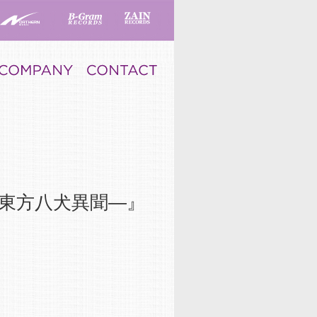
犬伝―東方八犬異聞―』