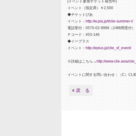
[イベント参加チケット発売中]
イベント（指定席）￥2,500
◆チケットぴあ
イベント：
http://w.pia.jp/t/clie-summer-i/
電話受付：0570-02-9999（24時間受付）
Ｐコード：453-146
◆イープラス
イベント：
http://eplus.jp/clie_sf_event/
※詳細はこちら→
http://www.clie.asia/clie_
イベントに関する問い合わせ：（C）CLIE 電
戻 る