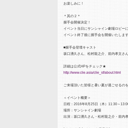
お楽しみに！
＊其の２＊
握手会開催決定！
イベント当日にサンシャイン劇場ロビー
イベント終了後に握手会を開催いたしま
■握手会登壇キャスト
坂口湧久さん、松村龍之介、前内孝文さん
詳細は公式HPをチェック★
http://www.clie.asia/clie_sf/about.html
ご来場頂いた皆様と暑い夏が過ごせるの
＜イベント概要＞
日程：2016年8月25日（木）11:30～13:0
場所：サンシャイン劇場
出演：坂口湧久さん・松村龍之介・前内孝