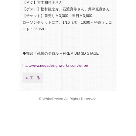
【ＭＣ】宮木和佳子さん
【ゲスト】松村龍之介、石渡真修さん、井深克彦さん
【チケット】前売り￥3,300 当日￥3,800
ローソンチケットにて、1/16（木）10:00～発売（Ｌコ
ード：36869）
◆舞台「残響のテロル – PREMIUM 3D STAGE」
http://www.negadesignworks.com/terror/
戻 る