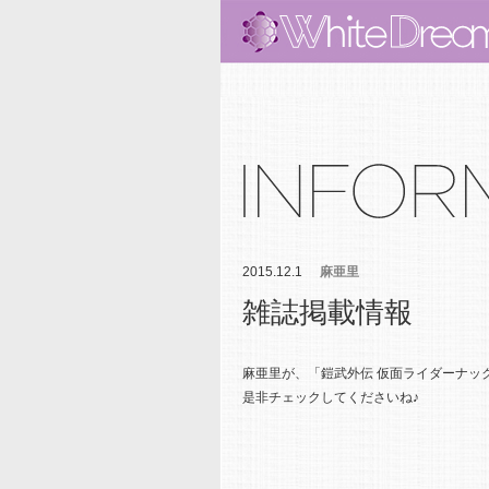
2015.12.1
麻亜里
雑誌掲載情報
麻亜里が、「鎧武外伝 仮面ライダーナッ
是非チェックしてくださいね♪