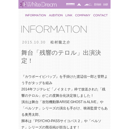
2015.10.30
松村龍之介
舞台「残響のテロル」出演決
定！
『カウボーイビバップ』を手掛けた渡辺信一郎と菅野よ
う子がタッグを組み
2014年フジテレビ「ノイタミナ」枠で放送された「残
響のテロル」がこの度舞台化決定致しました！
演出は舞台「攻殻機動隊ARISE:GHOST is ALIVE」や
「ペルソナ」シリーズの演出も手がけ、映画監督でもあ
る奥秀太郎、
脚本は「PSYCHO-PASSサイコパス２」や「ペルソ
ナ」シリーズの熊谷純が担当します！