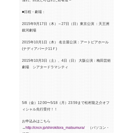
憧れ、白虎と呼ばれた若者達 –
■日程・劇場：
2015年9月17日（木）～27日（日）東京公演 ：天王洲
銀河劇場
2015年10月1日（木） 名古屋公演：アートピアホール
(ナディアパーク11Ｆ)
2015年10月3日（土）、4日（日） 大阪公演：梅田芸術
劇場 シアタードラマシティ
5/8（金）12:00〜5/18（月）23:59まで松村龍之介オフ
ィシャル先行受付！！
お申込みはこちら
→
http://cncn.jp/shirokitora_matsumura/
（パソコン・