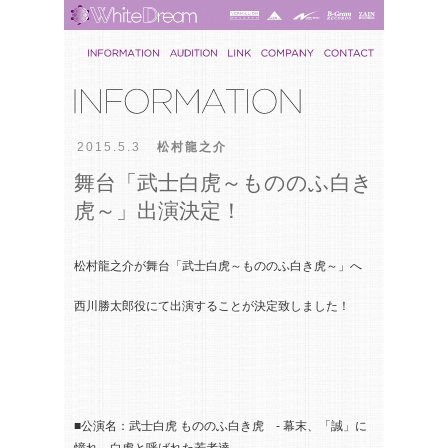
2015.5.3
松村龍之介
舞台「武士白虎～もののふ白き
虎～」出演決定！
松村龍之介が舞台「武士白虎～もののふ白き虎～」へ
西川勝太郎役にて出演することが決定致しました！
■公演名：武士白虎 もののふ白き虎 - 幕末、「誠」に