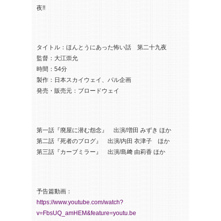
夜!!
タイトル：ほんとうにあった怖い話 第二十九夜
監督：大江崇允
時間：54分
製作：日本スカイウェイ、パル企画
発売・販売元：ブロードウェイ
第一話『廃屋に潜む怨念』 出演/増田 みずき ほか
第二話『死者のブログ』 出演/内田 衣津子 ほか
第三話『カーブミラー』 出演/島﨑 由莉香 ほか
予告篇動画：
https://www.youtube.com/watch?
v=FbsUQ_amHEM&feature=youtu.be