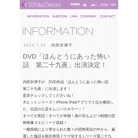
2014.7.25
内田衣津子
DVD「ほんとうにあった怖い
話 第二十九夜」出演決定！
内田衣津子が、DVD作品「ほんとうにあった怖い話
第二十九夜」に出演します！
是非チェックしてくださいね！
大ヒットシリーズ！iPhone iPadアプリで１位を獲得し
た、伝説の心霊オムニバスホラー！！
すべてが実話！すべてが本物！身の毛もよだつ戦慄の恐
怖映像３エピソード収録！
一般投稿により寄せられた数々の恐怖実話の中から、厳
選した逸話を順次再現ドラマ化するシリーズ第二十九